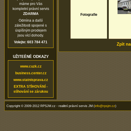
máme pro Vás
kompletní právní servis
ZDARMA
Fotografie
Odmìna a další
záležitosti spojené s
úspìšným prodejem
jsou vìcí dohody.
Volejte: 603 784 471
Zpìt n
UŽITEÈNÉ ODKAZY
www.cuzk.cz
business.center.cz
www.statnisprava.cz
EXTRA STÌHOVÁNÍ
-
stìhování se zárukou
Copyright © 2009-2012 RPSJM.cz - realitnì právní servis JM (
info@rpsjm.cz
)