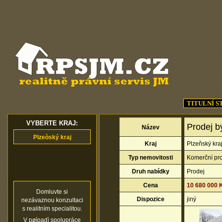
TITULNÍ 
VYBERTE KRAJ:
Prodej b
Název
Plzeòský kraj
Kraj
Plzeňský kra
Typ nemovitosti
Komerční pro
Druh nabídky
Prodej
Cena
10 680 000 
Domluvte si
Dispozice
jiný
nezávaznou konzultaci
s realitním specialitou.
V pøípadì spolupráce